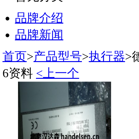
品牌介绍
品牌新闻
首页
>
产品型号
>
执行器
>
德
6资料
<上一个