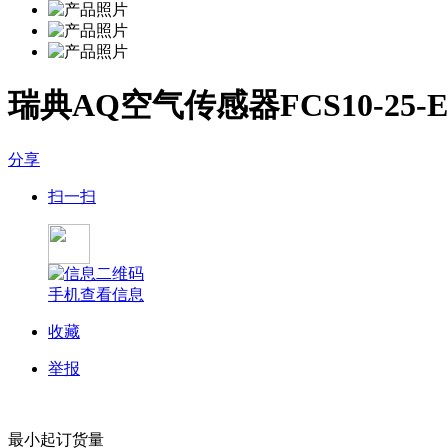
瑞典AQ空气传感器FCS10-25-E
分享
扫一扫
手机查看信息
收藏
举报
最小起订货量