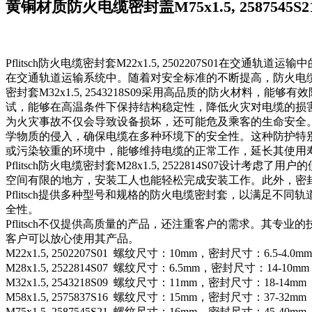
黄铜材质防火电缆密封盖M75x1.5, 2587545S2
Pflitsch防火电缆密封套M22x1.5, 2502207S01在交通轨道运输
在交通轨道运输系统中。随着对安全标准的不断提高，防火电缆密封
密封套M32x1.5, 2543218S09采用高品质的防火材料，
试，能够在高温条件下保持结构稳定性，降低火灾对电缆的损
为火灾事故不仅会导致设备损坏，还可能危及乘客的生命安全。Pf
学物质的侵入，确保电缆在多种环境下的安全性。这种防护特
或污染较重的环境中，能够维持电缆的正常工作，延长其使用
Pflitsch防火电缆密封套M28x1.5, 2522814S07设计
空间有限的地方，安装工人也能轻松完成安装工作。此外，密
Pflitsch提供多种型号和规格的防火电缆密封套，以满足
全性。
Pflitsch不仅提供高质量的产品，还注重客户的需求。其专
客户可以放心使用其产品。
M22x1.5, 2502207S01 螺纹尺寸：10mm，密封尺寸：6.5-4.0
M28x1.5, 2522814S07 螺纹尺寸：6.5mm，密封尺寸：14-10
M32x1.5, 2543218S09 螺纹尺寸：11mm，密封尺寸：18-14m
M58x1.5, 2575837S16 螺纹尺寸：15mm，密封尺寸：37-32m
M75x1.5, 2587545S21 螺纹尺寸：16mm，密封尺寸：45-40m