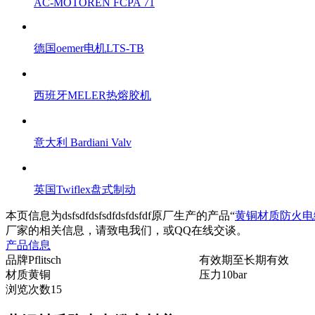
AC-MOTOREN FCPA 71
德国oemer电机LTS-TB
西班牙MELER热熔胶机
意大利 Bardiani Valv
英国Twiflex盘式制动
本页信息为dsfsdfdsfsdfdsfdsfdf原厂生产的产品“
黄铜材质防火电缆密封
厂家的相关信息，请致电我们，或QQ在线交谈。
产品信息
品牌
Pflitsch
有效期至
长期有效
材质
黄铜
压力
10bar
浏览次数
15