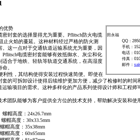
1
中的优势
套的选择显得尤为重要。Pflitsch防火电缆
田永福
QQ：285
能够有效阻止火焰的蔓延。这种材料经过严格的防火测
手机：1520
害。这一点对于交通轨道运输系统尤为重要，因
电话：010-
litsch电缆密封套能够有效抵御水、灰尘和化
传真：010-
别适合于地铁、轻轨等轨道交通系统，在高湿度
邮件：
sa
寿命。
考虑了用户的便利性，其结构使得安装过程快速简便。即使在
封套的可拆卸设计使得后续维护更加方便，减少了检修时的时间
不同轨道运输项目的需求。这种多样化的产品系列使得设计师和工
业的技术团队能够为客户提供全方位的技术支持，帮助解决安装和使用过
mm 螺帽高度：24x26.7mm
mm 螺帽高度：30
x33.5mm
m 螺帽高度：35x38mm
m 螺帽高度：60
x65mm
m 螺帽高度：81x87mm