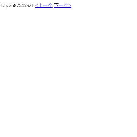
 2587545S21
<上一个
下一个>