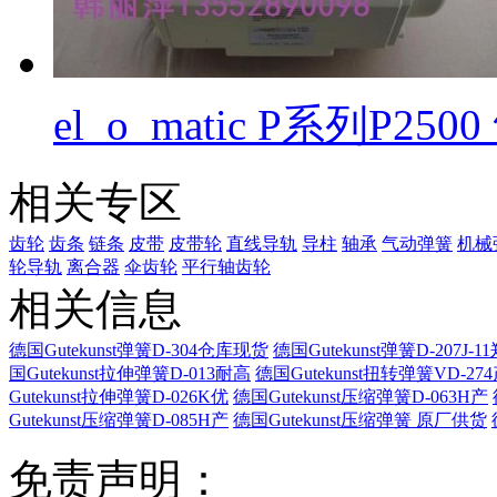
el_o_matic P系列P2
相关专区
齿轮
齿条
链条
皮带
皮带轮
直线导轨
导柱
轴承
气动弹簧
机械
轮导轨
离合器
伞齿轮
平行轴齿轮
相关信息
德国Gutekunst弹簧D-304仓库现货
德国Gutekunst弹簧D-207J-1
国Gutekunst拉伸弹簧D-013耐高
德国Gutekunst扭转弹簧VD-27
Gutekunst拉伸弹簧D-026K优
德国Gutekunst压缩弹簧D-063H产
Gutekunst压缩弹簧D-085H产
德国Gutekunst压缩弹簧 原厂供货
免责声明：